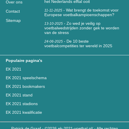
het Nederlands elftal ooit
Over ons
-
Wat brengt de toekomst voor
11-11-2025
Contact
Europese voetbalkampioenschappen?
Sitemap
-
Zo wed je veilig op
13-10-2025
voetbalwedstrijden zonder gek te worden
van de stress
-
De 10 beste
24-06-2025
voetbalcompetities ter wereld in 2025
Populaire pagina's
EK 2021
EK 2021 speelschema
EK 2021 bookmakers
EK 2021 stand
EK 2021 stadions
EK 2021 kwalificatie
Patrick de Graaf - ©2026 ek-2021-voetbal.nl/ - Alle rechten